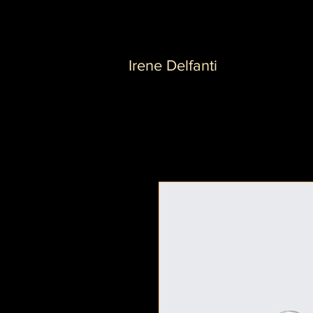
Irene Delfanti